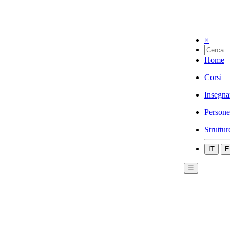
×
Home
Corsi
Insegna
Persone
Struttur
IT
E
☰