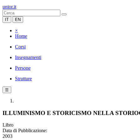
unior.it
IT
EN
×
Home
Corsi
Insegnamenti
Persone
Strutture
☰
ILLUMINISMO E STORICISMO NELLA STORIOG
Libro
Data di Pubblicazione:
2003