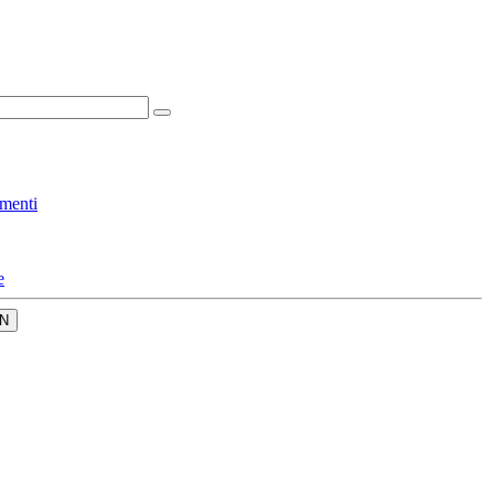
menti
e
N