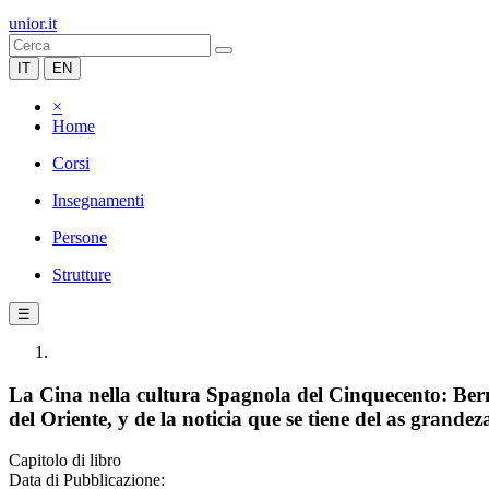
unior.it
IT
EN
×
Home
Corsi
Insegnamenti
Persone
Strutture
☰
La Cina nella cultura Spagnola del Cinquecento: Berna
del Oriente, y de la noticia que se tiene del as grandez
Capitolo di libro
Data di Pubblicazione: