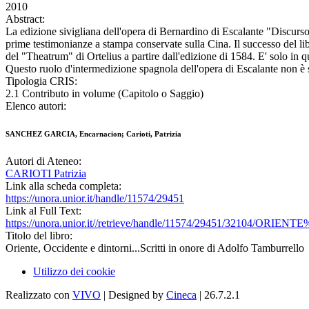
2010
Abstract:
La edizione sivigliana dell'opera di Bernardino di Escalante "Discurso 
prime testimonianze a stampa conservate sulla Cina. Il successo del libr
del "Theatrum" di Ortelius a partire dall'edizione di 1584. E' solo in qu
Questo ruolo d'intermedizione spagnola dell'opera di Escalante non è st
Tipologia CRIS:
2.1 Contributo in volume (Capitolo o Saggio)
Elenco autori:
SANCHEZ GARCIA, Encarnacion; Carioti, Patrizia
Autori di Ateneo:
CARIOTI Patrizia
Link alla scheda completa:
https://unora.unior.it/handle/11574/29451
Link al Full Text:
https://unora.unior.it//retrieve/handle/11574/29451/32104/O
Titolo del libro:
Oriente, Occidente e dintorni...Scritti in onore di Adolfo Tamburrello
Utilizzo dei cookie
Realizzato con
VIVO
| Designed by
Cineca
| 26.7.2.1