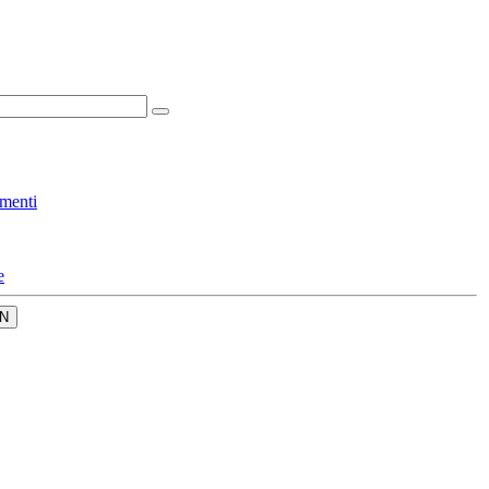
menti
e
N