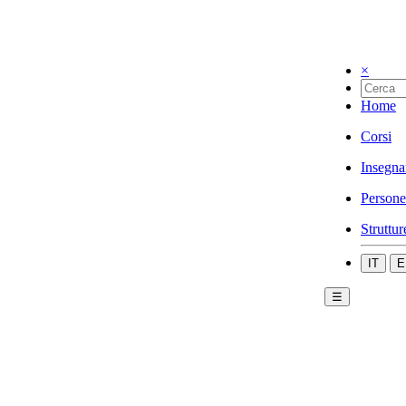
×
Home
Corsi
Insegna
Persone
Struttur
IT
E
☰