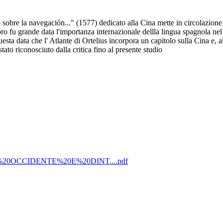
sobre la navegación..." (1577) dedicato alla Cina mette in circolazione 
o fu grande data l'importanza internazionale dellla lingua spagnola nel '
esta data che l' Atlante di Ortelius incorpora un capitolo sulla Cina e, al
ato riconosciuto dalla critica fino al presente studio
RIENTE%20OCCIDENTE%20E%20DINT....pdf