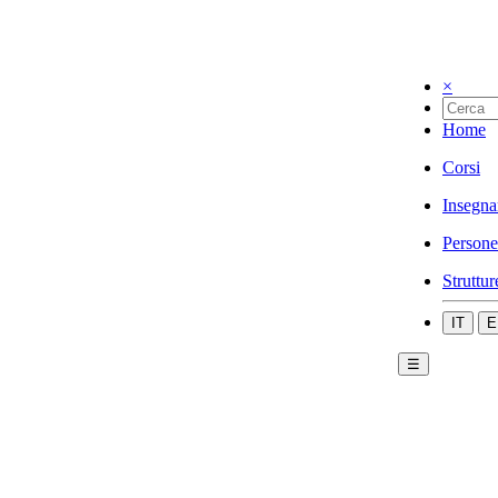
×
Home
Corsi
Insegna
Persone
Struttur
IT
E
☰