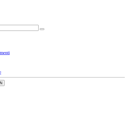
menti
e
N