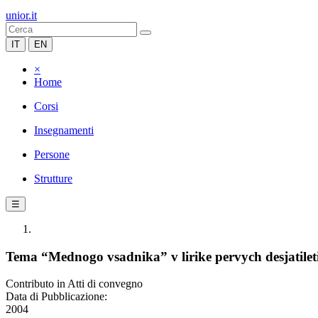
unior.it
IT
EN
×
Home
Corsi
Insegnamenti
Persone
Strutture
☰
Tema “Mednogo vsadnika” v lirike pervych desjatilet
Contributo in Atti di convegno
Data di Pubblicazione:
2004