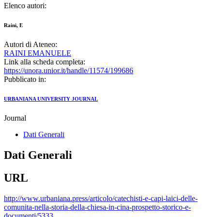
Elenco autori:
Raini, E
Autori di Ateneo:
RAINI EMANUELE
Link alla scheda completa:
https://unora.unior.it/handle/11574/199686
Pubblicato in:
URBANIANA UNIVERSITY JOURNAL
Journal
Dati Generali
Dati Generali
URL
http://www.urbaniana.press/articolo/catechisti-e-capi-laici-delle-
comunita-nella-storia-della-chiesa-in-cina-prospetto-storico-e-
documenti/5333