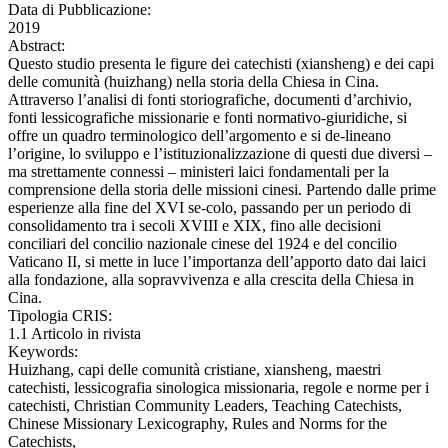
Data di Pubblicazione:
2019
Abstract:
Questo studio presenta le figure dei catechisti (xiansheng) e dei capi
delle comunità (huizhang) nella storia della Chiesa in Cina.
Attraverso l’analisi di fonti storiografiche, documenti d’archivio,
fonti lessicografiche missionarie e fonti normativo-giuridiche, si
offre un quadro terminologico dell’argomento e si de-lineano
l’origine, lo sviluppo e l’istituzionalizzazione di questi due diversi –
ma strettamente connessi – ministeri laici fondamentali per la
comprensione della storia delle missioni cinesi. Partendo dalle prime
esperienze alla fine del XVI se-colo, passando per un periodo di
consolidamento tra i secoli XVIII e XIX, fino alle decisioni
conciliari del concilio nazionale cinese del 1924 e del concilio
Vaticano II, si mette in luce l’importanza dell’apporto dato dai laici
alla fondazione, alla sopravvivenza e alla crescita della Chiesa in
Cina.
Tipologia CRIS:
1.1 Articolo in rivista
Keywords:
Huizhang, capi delle comunità cristiane, xiansheng, maestri
catechisti, lessicografia sinologica missionaria, regole e norme per i
catechisti, Christian Community Leaders, Teaching Catechists,
Chinese Missionary Lexicography, Rules and Norms for the
Catechists,