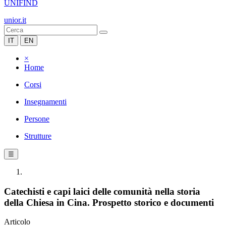
UNIFIND
unior.it
IT
EN
×
Home
Corsi
Insegnamenti
Persone
Strutture
☰
Catechisti e capi laici delle comunità nella storia
della Chiesa in Cina. Prospetto storico e documenti
Articolo