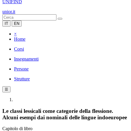
UNIFIND
unior.it
IT
EN
×
Home
Corsi
Insegnamenti
Persone
Strutture
☰
Le classi lessicali come categorie della flessione.
Alcuni esempi dai nominali delle lingue indoeuropee
Capitolo di libro