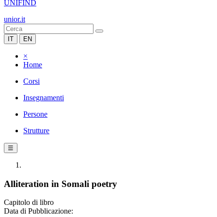
UNIFIND
unior.it
IT
EN
×
Home
Corsi
Insegnamenti
Persone
Strutture
☰
Alliteration in Somali poetry
Capitolo di libro
Data di Pubblicazione: