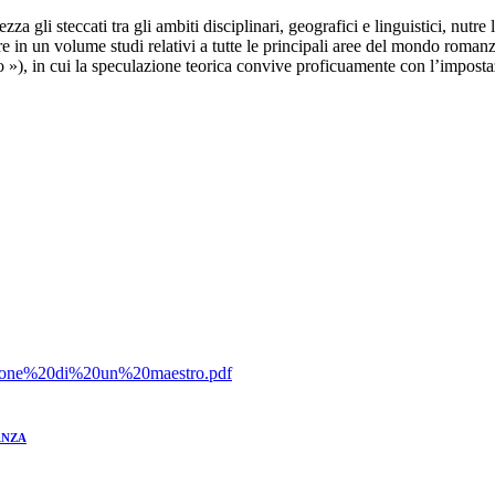
a gli steccati tra gli ambiti disciplinari, geografici e linguistici, nutre 
iere in un volume studi relativi a tutte le principali aree del mondo rom
), in cui la speculazione teorica convive proficuamente con l’impostazio
lezione%20di%20un%20maestro.pdf
ANZA