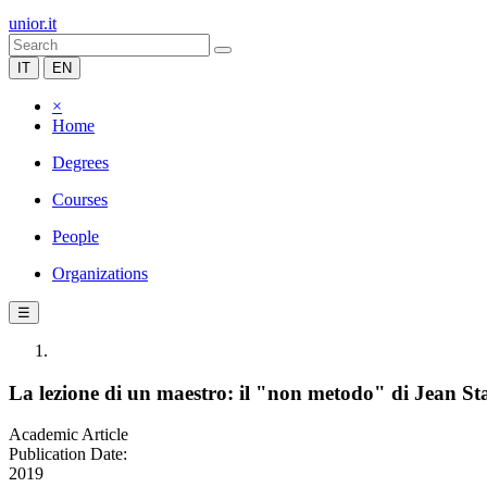
unior.it
IT
EN
×
Home
Degrees
Courses
People
Organizations
☰
La lezione di un maestro: il "non metodo" di Jean St
Academic Article
Publication Date:
2019