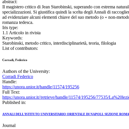
abstract:
Il magistero critico di Jean Starobinski, superando con estrema naturalezz
specializzazioni. Si giustifica quindi la scelta degli Annali di raccogl
ad evidenziare alcuni elementi chiave del suo metodo (o « non-metodo »
romanza tedesca.
Iris type:
1.1 Articolo in rivista
Keywords:
Starobinski, metodo critico, interdisciplinarietà, teoria, filologia
List of contributors:
Corradi, Federico
Authors of the University:
Corradi Federico
Handle:
https://unora.unior.it/handle/11574/195256
Full Text:
https://unora.unior.it//retrieve/handle/11574/195256/77535/La%20
Published in:
ANNALI DELL'ISTITUTO UNIVERSITARIO ORIENTALE DI NAPOLI. SEZIONE ROM
Journal