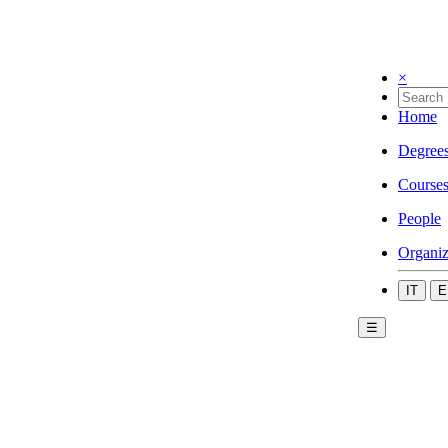
×
Home
Degree
Course
People
Organiz
IT
E
☰