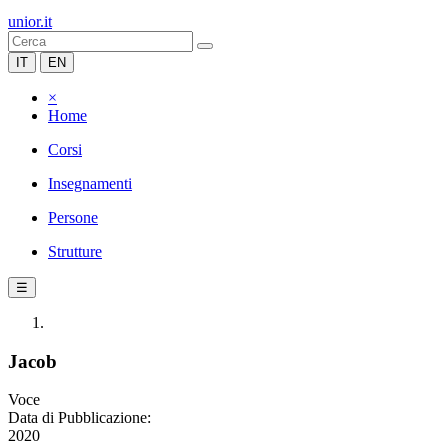
unior.it
IT
EN
×
Home
Corsi
Insegnamenti
Persone
Strutture
☰
Jacob
Voce
Data di Pubblicazione:
2020