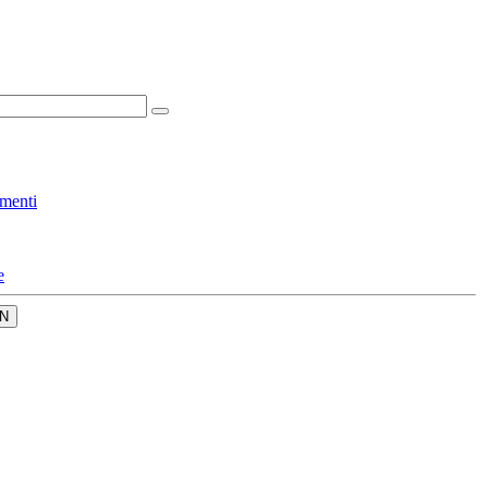
menti
e
N