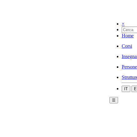
×
Home
Corsi
Insegna
Persone
Struttur
IT
E
☰