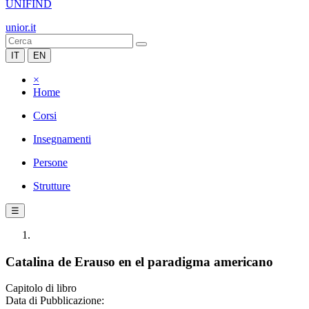
UNIFIND
unior.it
IT
EN
×
Home
Corsi
Insegnamenti
Persone
Strutture
☰
Catalina de Erauso en el paradigma americano
Capitolo di libro
Data di Pubblicazione: