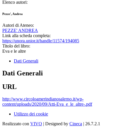
Elenco autori:
Pezze', Andrea
Autori di Ateneo:
PEZZE' ANDREA
Link alla scheda completa:
https://unora.unior.it/handle/11574/194085
Titolo del libro:
Eva e le altre
Dati Generali
Dati Generali
URL
http://www.circoloamerindianosalerno.it/wp-
content/uploads/2020/09/Atti-Eva_e_le_altre-.pdf
Utilizzo dei cookie
Realizzato con
VIVO
| Designed by
Cineca
| 26.7.2.1