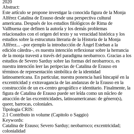
2020
Abstract:
Este artículo se propone investigar la conocida figura de la Monja
Alférez Catalina de Erauso desde una perspectiva cultural
americana. Después de los estudios filológicos de Rima de
Vallbuena que definen la autoría y los demás problemas
relacionados con el origen del texto y su veracidad histórica y los
estudios sobre la estrucutura literaria de la Historia de la Monja
Alférez... –por ejemplo la introducción de Ángel Esteban a la
edición cátedra–, es nuestra intención reflexionar sobre la herrancia
de la monja travesti a través del paradigma neobarroco. Gracias a los
estudios de Severo Sarduy sobre las formas del neobarroco, es
nuestra intención leer las peripecias de Catalina de Erauso en
términos de representación simbólica de la identidad
latinoamericana. En particular, nuestra ponencia hará hincapié en la
excentricidad y extravagancia de las andanzas de la Erauso en la
construcción de un ex-centro geográfico e identitario. Finalmente, la
figura de Catalina de Erauso puede ser leída como un núcleo de
atracción de las excentricidades, latinoamericanas: de género(s),
queer, barrocas, coloniales.
Tipologia CRIS:
2.1 Contributo in volume (Capitolo o Saggio)
Keywords:
Catalina de Erauso; Severo Sarduy; neobarroco; excentricidad;
colonialidad