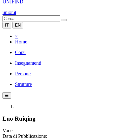
UNIFIND
unior.it
IT
EN
×
Home
Corsi
Insegnamenti
Persone
Strutture
☰
Luo Ruiqing
Voce
Data di Pubblicazione: