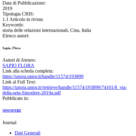
Data di Pubblicazione:
2019
Tipologia CRIS:
1.1 Articolo in rivista
Keywords:
storia delle relazioni internazionali, Cina, Italia
Elenco autori:
Sapio, Flora
Autori di Ateneo:
SAPIO FLORA
Link alla scheda completa:
https://unora.unior.it/handle/11574/193899
Link al Full Text:
https://unora.unior.it//retrieve/handle/11574/193899/74101/8_via-
della-seta-Sinosfere-2019a.pdf
Pubblicato in:
SINOSFERE
Journal
Dati Generali