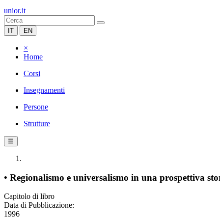
unior.it
IT
EN
×
Home
Corsi
Insegnamenti
Persone
Strutture
☰
• Regionalismo e universalismo in una prospettiva sto
Capitolo di libro
Data di Pubblicazione:
1996