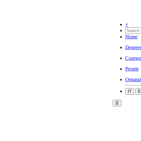
×
Home
Degree
Course
People
Organiz
IT
E
☰