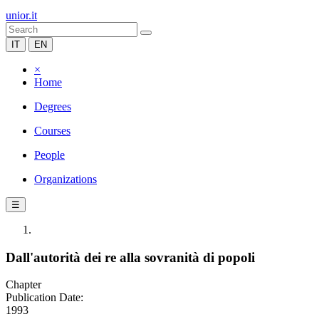
unior.it
IT
EN
×
Home
Degrees
Courses
People
Organizations
☰
Dall'autorità dei re alla sovranità di popoli
Chapter
Publication Date:
1993