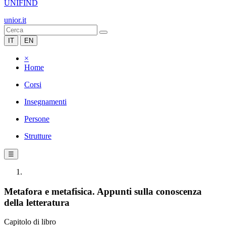
UNIFIND
unior.it
IT
EN
×
Home
Corsi
Insegnamenti
Persone
Strutture
☰
Metafora e metafisica. Appunti sulla conoscenza
della letteratura
Capitolo di libro