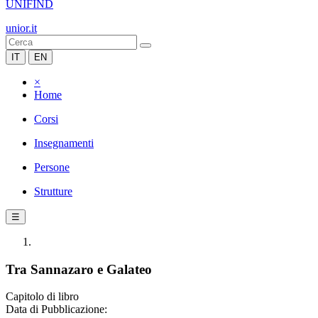
UNIFIND
unior.it
IT
EN
×
Home
Corsi
Insegnamenti
Persone
Strutture
☰
Tra Sannazaro e Galateo
Capitolo di libro
Data di Pubblicazione: