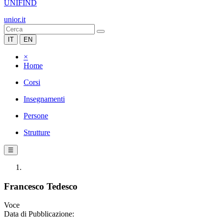
UNIFIND
unior.it
IT
EN
×
Home
Corsi
Insegnamenti
Persone
Strutture
☰
Francesco Tedesco
Voce
Data di Pubblicazione: