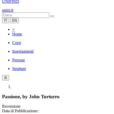
UNIFIND
unior.it
IT
EN
×
Home
Corsi
Insegnamenti
Persone
Strutture
☰
Passione, by John Turturro
Recensione
Data di Pubblicazione: