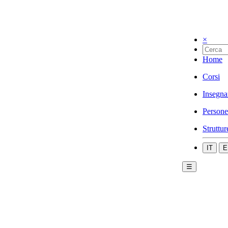
×
Home
Corsi
Insegna
Persone
Struttur
IT
E
☰