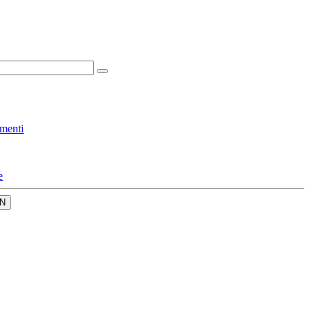
menti
e
N