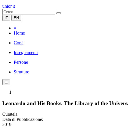
unior.it
IT
EN
×
Home
Corsi
Insegnamenti
Persone
Strutture
☰
Leonardo and His Books. The Library of the Univers
Curatela
Data di Pubblicazione:
2019