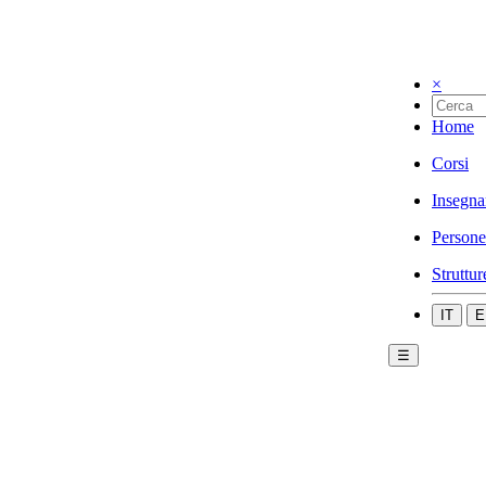
×
Home
Corsi
Insegna
Persone
Struttur
IT
E
☰