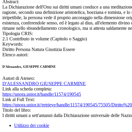
Abstract:
La Dichiarazione dell'Onu sui diritti umani conduce a una meditazione ci
ragione, secondo una definizione aristotelica, boeziana e tomista, e lo
irripetibile, la persona vede il proprio ancoraggio nella dimensione ori
esistenza, conferendole senso, ed è legato al dius, all'elemento divino 
rimane nello sbrandellamento cronologico, ma si attesta saldamente nel d
Tipologia CRIS:
2.1 Contributo in volume (Capitolo o Saggio)
Keywords:
Diritto Persona Natura Giustizia Essere
Elenco autori:
D'Alessandro, GIUSEPPE CARMINE
Autori di Ateneo:
D'ALESSANDRO GIUSEPPE CARMINE
Link alla scheda completa:
https://unora.unior.it/handle/11574/190545
Link al Full Text:
https://unora.unior.it//retrieve/handle/11574/190545/75505/Diritto%
Titolo del libro:
I diritti umani a sett'antanni dalla Dichiarazione universale delle Nazi
Utilizzo dei cookie