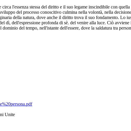
rca l'essenza stessa del diritto e il suo legame inscindibile con quella 
 sviluppo del processo conoscitivo culmina nella volontà, nella decisione,
ginaria della natura, dove anche il diritto trova il suo fondamento. Lo i
del dì, dell'espressione profonda di sè. del venire alla luce. Ciò avviene
ominio del tempo, nell'istante dell'essere, dove la saldatura tra persona 
20e%20persona.pdf
oni Unite