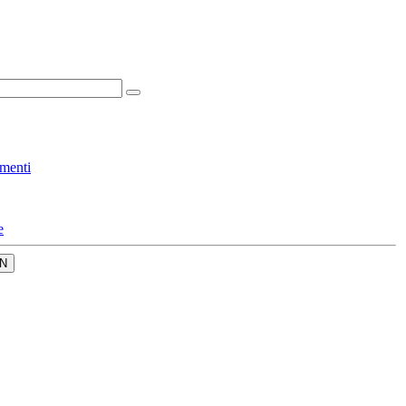
menti
e
N