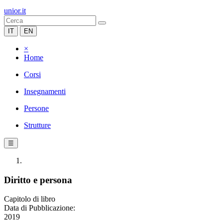
unior.it
IT
EN
×
Home
Corsi
Insegnamenti
Persone
Strutture
☰
Diritto e persona
Capitolo di libro
Data di Pubblicazione:
2019