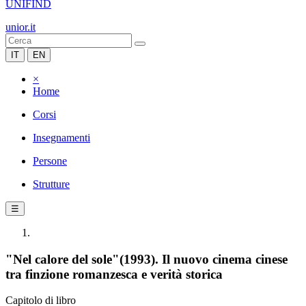
UNIFIND
unior.it
IT
EN
×
Home
Corsi
Insegnamenti
Persone
Strutture
☰
"Nel calore del sole"(1993). Il nuovo cinema cinese
tra finzione romanzesca e verità storica
Capitolo di libro