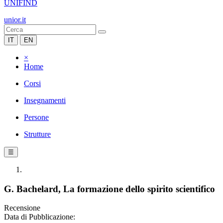
UNIFIND
unior.it
IT
EN
×
Home
Corsi
Insegnamenti
Persone
Strutture
☰
G. Bachelard, La formazione dello spirito scientifico
Recensione
Data di Pubblicazione: