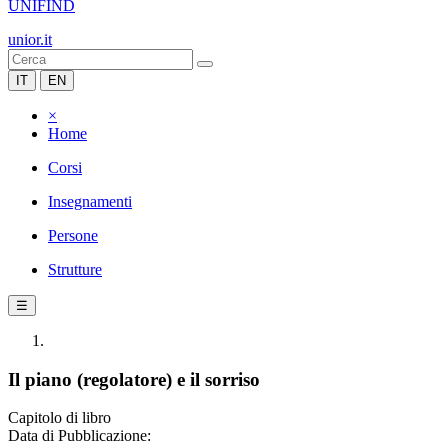
UNIFIND
unior.it
IT
EN
×
Home
Corsi
Insegnamenti
Persone
Strutture
☰
Il piano (regolatore) e il sorriso
Capitolo di libro
Data di Pubblicazione: