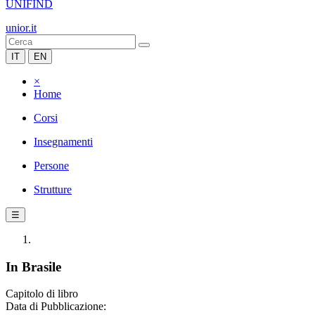
UNIFIND
unior.it
IT
EN
×
Home
Corsi
Insegnamenti
Persone
Strutture
☰
In Brasile
Capitolo di libro
Data di Pubblicazione: