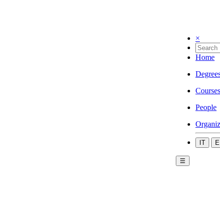
×
Home
Degree
Course
People
Organiz
IT
E
☰