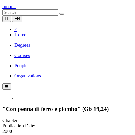
unior.it
IT
EN
×
Home
Degrees
Courses
People
Organizations
☰
"Con penna di ferro e piombo" (Gb 19,24)
Chapter
Publication Date:
2000