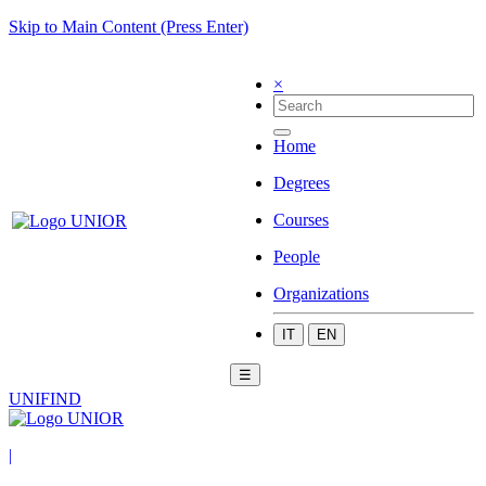
Skip to Main Content (Press Enter)
×
Home
Degrees
Courses
People
Organizations
IT
EN
☰
UNIFIND
|