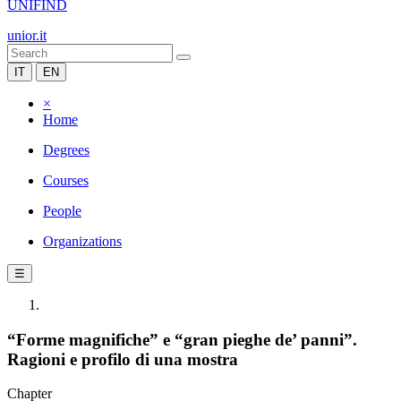
UNIFIND
unior.it
IT
EN
×
Home
Degrees
Courses
People
Organizations
☰
“Forme magnifiche” e “gran pieghe de’ panni”.
Ragioni e profilo di una mostra
Chapter