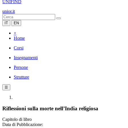
UNIFIND
unior.it
IT
EN
×
Home
Corsi
Insegnamenti
Persone
Strutture
☰
Riflessioni sulla morte nell’India religiosa
Capitolo di libro
Data di Pubblicazione: