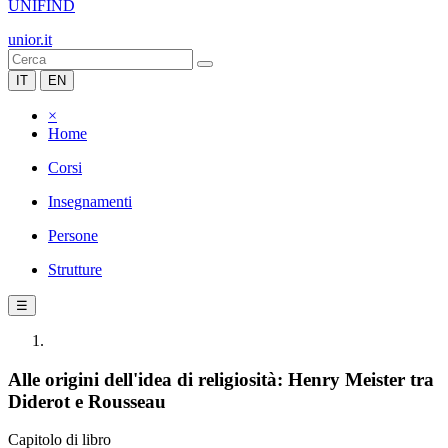
UNIFIND
unior.it
IT
EN
×
Home
Corsi
Insegnamenti
Persone
Strutture
☰
Alle origini dell'idea di religiosità: Henry Meister tra
Diderot e Rousseau
Capitolo di libro