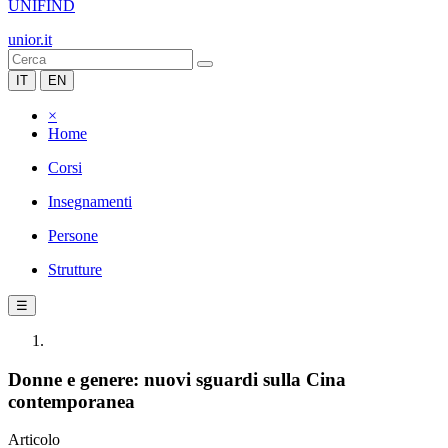
UNIFIND
unior.it
IT
EN
×
Home
Corsi
Insegnamenti
Persone
Strutture
☰
Donne e genere: nuovi sguardi sulla Cina
contemporanea
Articolo