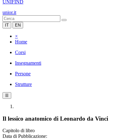
UNIFIND
unior.it
IT
EN
×
Home
Corsi
Insegnamenti
Persone
Strutture
☰
Il lessico anatomico di Leonardo da Vinci
Capitolo di libro
Data di Pubblicazione: