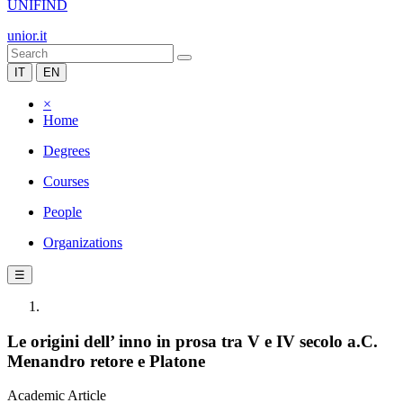
UNIFIND
unior.it
IT
EN
×
Home
Degrees
Courses
People
Organizations
☰
Le origini dell’ inno in prosa tra V e IV secolo a.C.
Menandro retore e Platone
Academic Article