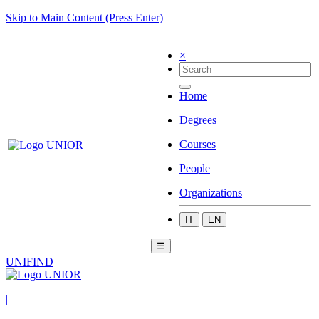
Skip to Main Content (Press Enter)
×
Home
Degrees
Courses
People
Organizations
IT
EN
☰
UNIFIND
|