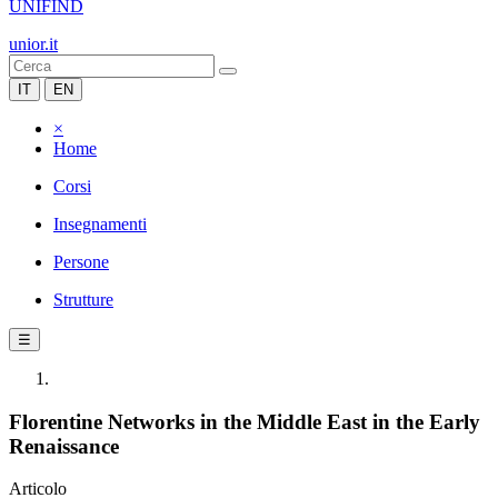
UNIFIND
unior.it
IT
EN
×
Home
Corsi
Insegnamenti
Persone
Strutture
☰
Florentine Networks in the Middle East in the Early
Renaissance
Articolo