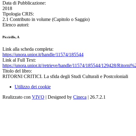
Data di Pubblicazione:
2018
Tipologia CRIS:
2.1 Contributo in volume (Capitolo o Saggio)
Elenco autori:
Piccirillo, A
Link alla scheda completa:
https://unora.unior.it/handle/11574/185544
Link al Full Text:
https://unora.unior.it//retrieve/handle/11574/185544/129428/Ritorni%20
Titolo del libro:
RITORNI CRITICI. La sfida degli Studi Culturali e Postcoloniali
Utilizzo dei cookie
Realizzato con
VIVO
| Designed by
Cineca
| 26.7.2.1