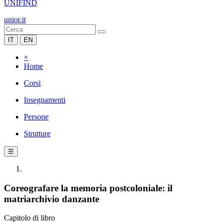
UNIFIND
unior.it
IT
EN
×
Home
Corsi
Insegnamenti
Persone
Strutture
☰
Coreografare la memoria postcoloniale: il
matriarchivio danzante
Capitolo di libro