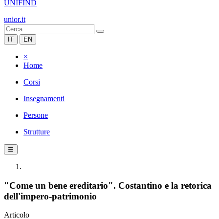
UNIFIND
unior.it
IT
EN
×
Home
Corsi
Insegnamenti
Persone
Strutture
☰
"Come un bene ereditario". Costantino e la retorica
dell'impero-patrimonio
Articolo