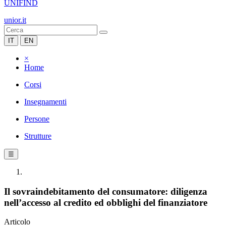
UNIFIND
unior.it
IT
EN
×
Home
Corsi
Insegnamenti
Persone
Strutture
☰
Il sovraindebitamento del consumatore: diligenza
nell’accesso al credito ed obblighi del finanziatore
Articolo