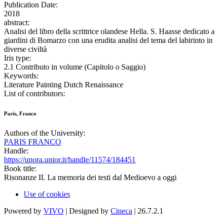
Publication Date:
2018
abstract:
Analisi del libro della scrittrice olandese Hella. S. Haasse dedicato a
giardini di Bomarzo con una erudita analisi del tema del labirinto in
diverse civiltà
Iris type:
2.1 Contributo in volume (Capitolo o Saggio)
Keywords:
Literature Painting Dutch Renaissance
List of contributors:
Paris, Franco
Authors of the University:
PARIS FRANCO
Handle:
https://unora.unior.it/handle/11574/184451
Book title:
Risonanze II. La memoria dei testi dal Medioevo a oggi
Use of cookies
Powered by
VIVO
| Designed by
Cineca
| 26.7.2.1