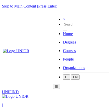
Skip to Main Content (Press Enter)
×
Home
Degrees
Courses
People
Organizations
IT
EN
☰
UNIFIND
|