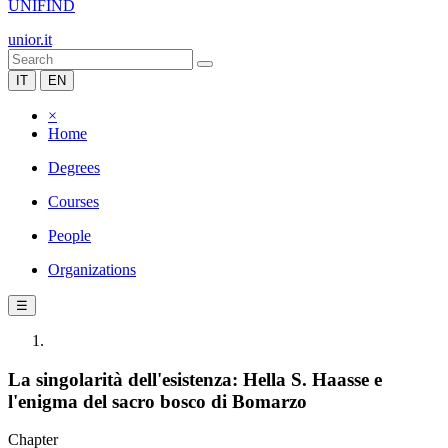
UNIFIND
unior.it
IT
EN
×
Home
Degrees
Courses
People
Organizations
☰
La singolarità dell'esistenza: Hella S. Haasse e
l'enigma del sacro bosco di Bomarzo
Chapter