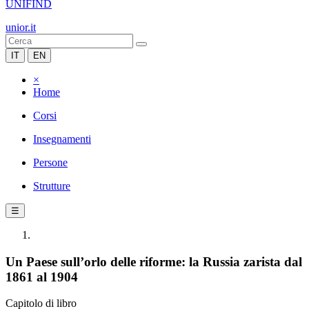
UNIFIND
unior.it
IT
EN
×
Home
Corsi
Insegnamenti
Persone
Strutture
☰
Un Paese sull’orlo delle riforme: la Russia zarista dal
1861 al 1904
Capitolo di libro