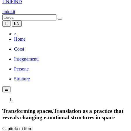
UNIFIND
unior.it
IT
EN
×
Home
Corsi
Insegnamenti
Persone
Strutture
☰
Transforming spaces.Translation as a practice that
reveals changing e-motional structures in space
Capitolo di libro