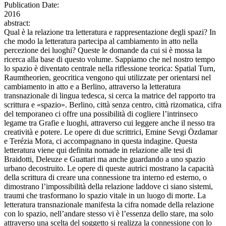
Publication Date:
2016
abstract:
Qual è la relazione tra letteratura e rappresentazione degli spazi? In
che modo la letteratura partecipa al cambiamento in atto nella
percezione dei luoghi? Queste le domande da cui si è mossa la
ricerca alla base di questo volume. Sappiamo che nel nostro tempo
lo spazio è diventato centrale nella riflessione teorica: Spatial Turn,
Raumtheorien, geocritica vengono qui utilizzate per orientarsi nel
cambiamento in atto e a Berlino, attraverso la letteratura
transnazionale di lingua tedesca, si cerca la matrice del rapporto tra
scrittura e «spazio». Berlino, città senza centro, città rizomatica, cifra
del temporaneo ci offre una possibilità di cogliere l’intrinseco
legame tra Grafie e luoghi, attraverso cui leggere anche il nesso tra
creatività e potere. Le opere di due scrittrici, Emine Sevgi Özdamar
e Terézia Mora, ci accompagnano in questa indagine. Questa
letteratura viene qui definita nomade in relazione alle tesi di
Braidotti, Deleuze e Guattari ma anche guardando a uno spazio
urbano decostruito. Le opere di queste autrici mostrano la capacità
della scrittura di creare una connessione tra interno ed esterno, o
dimostrano l’impossibilità della relazione laddove ci siano sistemi,
traumi che trasformano lo spazio vitale in un luogo di morte. La
letteratura transnazionale manifesta la cifra nomade della relazione
con lo spazio, nell’andare stesso vi è l’essenza dello stare, ma solo
attraverso una scelta del soggetto si realizza la connessione con lo