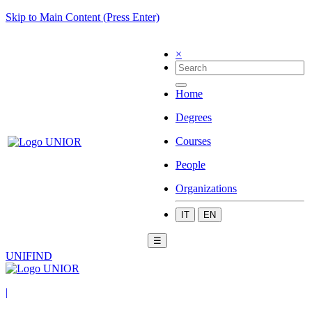
Skip to Main Content (Press Enter)
×
Home
Degrees
Courses
People
Organizations
IT
EN
☰
UNIFIND
|