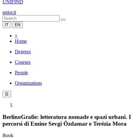
UNIFIND
unior.it
IT
EN
×
Home
Degrees
Courses
People
Organizations
☰
BerlinoGrafie: letteratura nomade e spazi urbani. I
percorsi di Emine Sevgi Özdamar e Terézia Mora
Book