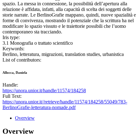
spazio. La messa in connessione, la possibilità dell’apertura alla
relazione è affidata, infatti, alla capacità di scelta dei soggetti delle
storie narrate. Le BerlinoGrafie mappano, quindi, nuove spazialità e
forme di convivenza, mostrando il potenziale che la scrittura ha nel
modificare lo spazio vissuto e le traiettorie possibili che l’uomo
contemporaneo sta tracciando.
Iris type:
3.1 Monografia o trattato scientifico
Keywords:
Berlino, letteratura, migrazioni, translation studies, urbanistica
List of contributors:
Allocca, Daniela
Handle:
https://unora.unior.it/handle/11574/184258
Full Text:
https://unora.unior.it//retrieve/handle/11574/184258/55049/783-
BerlinoGrafie-letteratura-nomade.pdf
Overview
Overview