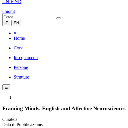
UNIFIND
unior.it
IT
EN
×
Home
Corsi
Insegnamenti
Persone
Strutture
☰
Framing Minds. English and Affective Neurosciences
Curatela
Data di Pubblicazione: