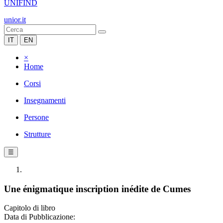
UNIFIND
unior.it
IT
EN
×
Home
Corsi
Insegnamenti
Persone
Strutture
☰
Une énigmatique inscription inédite de Cumes
Capitolo di libro
Data di Pubblicazione: