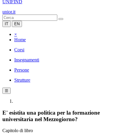
UNIFIND
unior.it
IT
EN
×
Home
Corsi
Insegnamenti
Persone
Strutture
☰
E' esistita una politica per la formazione
universitaria nel Mezzogiorno?
Capitolo di libro