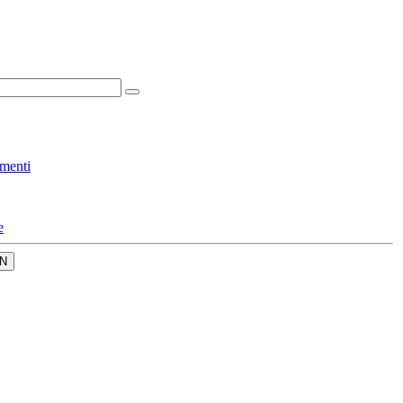
menti
e
N