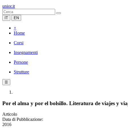
unior.it
IT
EN
×
Home
Corsi
Insegnamenti
Persone
Strutture
☰
Por el alma y por el bolsillo. Literatura de viajes y vi
Articolo
Data di Pubblicazione:
2016