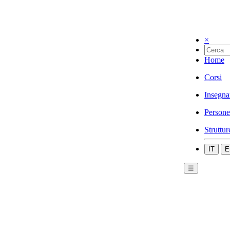
×
Home
Corsi
Insegna
Persone
Struttur
IT
E
☰