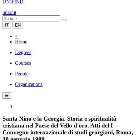
UNIFIND
unior.it
IT
EN
×
Home
Degrees
Courses
People
Organizations
☰
Santa Nino e la Georgia. Storia e spiritualità
cristiana nel Paese del Vello d'oro. Atti del I
Convegno internazionale di studi georgiani, Roma,
30 gennaio 1999