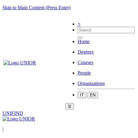
Skip to Main Content (Press Enter)
×
Home
Degrees
Courses
People
Organizations
IT
EN
☰
UNIFIND
|