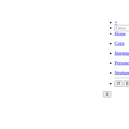
×
Home
Corsi
Insegna
Persone
Struttur
IT
E
☰