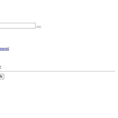
menti
e
N