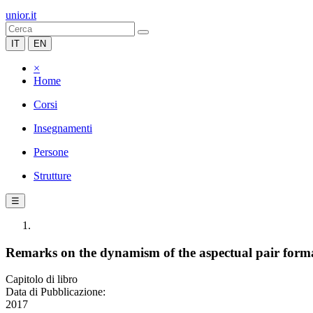
unior.it
IT
EN
×
Home
Corsi
Insegnamenti
Persone
Strutture
☰
Remarks on the dynamism of the aspectual pair form
Capitolo di libro
Data di Pubblicazione:
2017