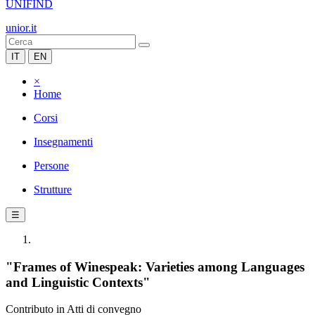
UNIFIND
unior.it
IT
EN
×
Home
Corsi
Insegnamenti
Persone
Strutture
☰
"Frames of Winespeak: Varieties among Languages
and Linguistic Contexts"
Contributo in Atti di convegno