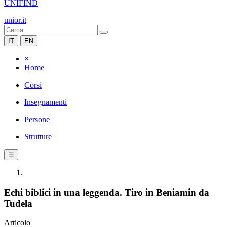
UNIFIND
unior.it
IT
EN
×
Home
Corsi
Insegnamenti
Persone
Strutture
☰
Echi biblici in una leggenda. Tiro in Beniamin da
Tudela
Articolo