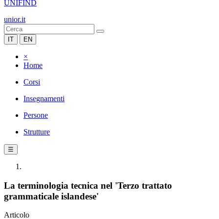
UNIFIND
unior.it
IT
EN
×
Home
Corsi
Insegnamenti
Persone
Strutture
☰
La terminologia tecnica nel 'Terzo trattato
grammaticale islandese'
Articolo