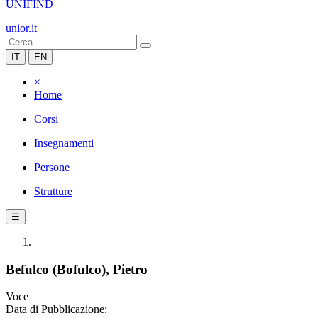
UNIFIND
unior.it
IT
EN
×
Home
Corsi
Insegnamenti
Persone
Strutture
☰
Befulco (Bofulco), Pietro
Voce
Data di Pubblicazione: