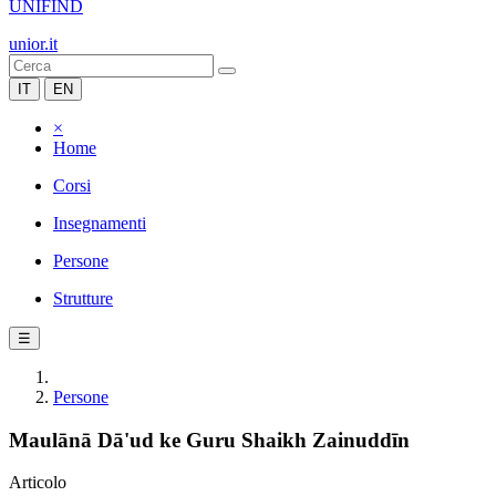
UNIFIND
unior.it
IT
EN
×
Home
Corsi
Insegnamenti
Persone
Strutture
☰
Persone
Maulānā Dā'ud ke Guru Shaikh Zainuddīn
Articolo