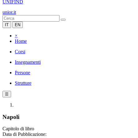
UNIFIND
unior.it
IT
EN
×
Home
Corsi
Insegnamenti
Persone
Strutture
☰
Napoli
Capitolo di libro
Data di Pubblicazione: